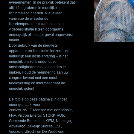
evenementen. In de praktijk betekent dat
altijd fotograferen in moeilijke
lichtomstandigheden. Niet alleen
vanwege de wisselende
kleurtemperatuur, maar ook omdat
videoregistratie flitsen doorgaans
onmogelijk of in ieder geval ongewenst
maakt.
Door gebruik van de nieuwste
apparatuur en lichtsterke lenzen – en
natuurlijk een dosis ervaring – is het
mogelijk om zelfs onder deze
omstandigheden mooie beelden te
maken. Houd de herinnering aan uw
congres levend met een mooi
beeldverslag en informeer naar de
mogelijkheden!
De foto´s op deze pagina zijn onder
meer gemaakt voor:
ZonMw,
NVLF
, Mensen met een Missie,
FNV
, Victron Energy,
STORK
, AOb,
Gemeente Breukelen,
KIEM
, NLimage,
Abvakabo, Zakelijk Succes,
ESF
,
Voorzorg Utrecht en De Weduwen.