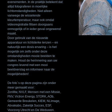
evenementen. In de praktijk betekent dat
altijd fotograferen in moeilijke
lichtomstandigheden. Niet alleen
vanwege de wisselende
kleurtemperatuur, maar ook omdat
videoregistratie flitsen doorgaans
onmogelijk of in ieder geval ongewenst
maakt.
Door gebruik van de nieuwste
apparatuur en lichtsterke lenzen – en
natuurlijk een dosis ervaring – is het
mogelijk om zelfs onder deze
omstandigheden mooie beelden te
maken. Houd de herinnering aan uw
congres levend met een mooi
beeldverslag en informeer naar de
mogelijkheden!
De foto´s op deze pagina zijn onder
meer gemaakt voor:
ZonMw,
NVLF
, Mensen met een Missie,
FNV
, Victron Energy,
STORK
, AOb,
Gemeente Breukelen,
KIEM
, NLimage,
Abvakabo, Zakelijk Succes,
ESF
,
Voorzorg Utrecht en De Weduwen.