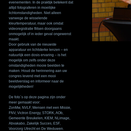
evenementen. In de praktijk betekent dat
altijd fotograferen in moeilijke
lichtomstandigheden. Niet alleen
vanwege de wisselende
kleurtemperatuur, maar ook omdat
videoregistratie flitsen doorgaans
onmogelijk of in ieder geval ongewenst
maakt.
Door gebruik van de nieuwste
apparatuur en lichtsterke lenzen – en
natuurlijk een dosis ervaring – is het
mogelijk om zelfs onder deze
omstandigheden mooie beelden te
maken. Houd de herinnering aan uw
congres levend met een mooi
beeldverslag en informeer naar de
mogelijkheden!
De foto´s op deze pagina zijn onder
meer gemaakt voor:
ZonMw,
NVLF
, Mensen met een Missie,
FNV
, Victron Energy,
STORK
, AOb,
Gemeente Breukelen,
KIEM
, NLimage,
Abvakabo, Zakelijk Succes,
ESF
,
Voorzorg Utrecht en De Weduwen.